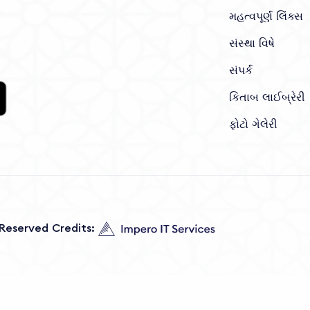
મહત્વપૂર્ણ લિંક્સ
સંસ્થા વિષે
સંપર્ક
કિતાબ લાઈબ્રેરી
ફોટો ગેલેરી
s Reserved Credits: