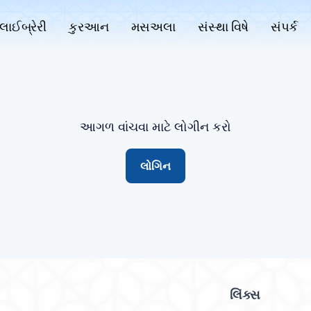
લાઈબ્રેરી
કુરઆન
મસઅલા
સંસ્થા વિષે
સંપર્ક
આગળ વાંચવા માટે લોગીન કરો
લોગિન
લિંક્સ