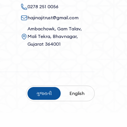
0278 251 0056
hajinajitrust@gmail.com
Ambachowk, Gam Talav,
Mali Tekra, Bhavnagar,
Gujarat 364001
ગુજરાતી
English