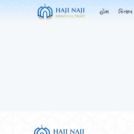
હોમ
કિતાબ 