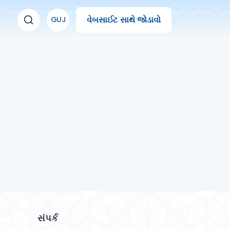
વેબસાઈટ સાથે જોડાવો
GUJ
સંપર્ક