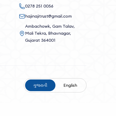
0278 251 0056
hajinajitrust@gmail.com
Ambachowk, Gam Talav,
Mali Tekra, Bhavnagar,
Gujarat 364001
ગુજરાતી
English