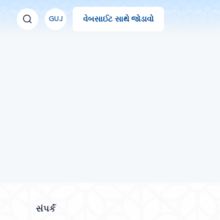
વેબસાઈટ સાથે જોડાવો
GUJ
સંપર્ક