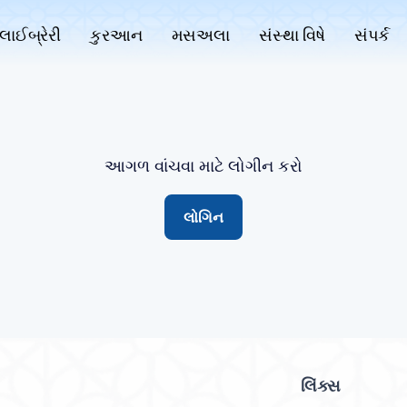
લાઈબ્રેરી
કુરઆન
મસઅલા
સંસ્થા વિષે
સંપર્ક
આગળ વાંચવા માટે લોગીન કરો
લોગિન
લિંક્સ