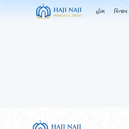
હોમ
કિતાબ 