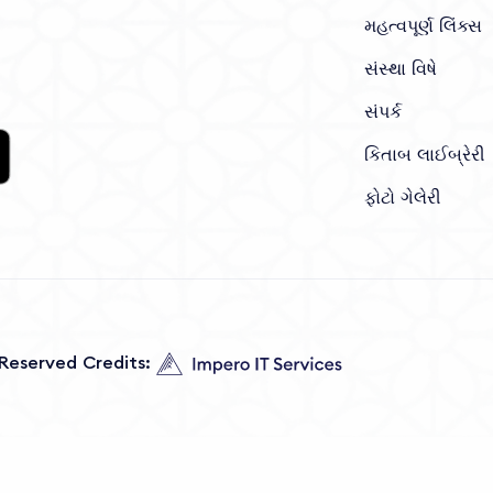
મહત્વપૂર્ણ લિંક્સ
સંસ્થા વિષે
સંપર્ક
કિતાબ લાઈબ્રેરી
ફોટો ગેલેરી
s Reserved Credits: