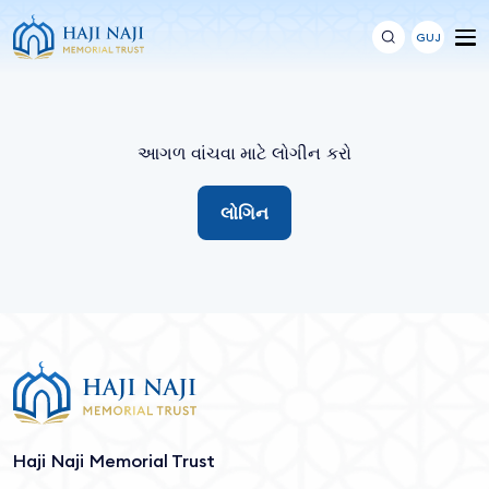
GUJ
આગળ વાંચવા માટે લોગીન કરો
લોગિન
Haji Naji Memorial Trust