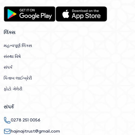
લિંક્સ
મહત્વપૂર્ણ લિંક્સ
સંસ્થા વિષે
સંપર્ક
કિતાબ લાઈબ્રેરી
ફોટો ગેલેરી
સંપર્ક
0278 251 0056
hajinajitrust@gmail.com