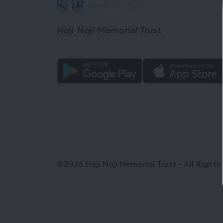
Haji Naji Memorial Trust
©2026 Haji Naji Memorial Trust - All Right