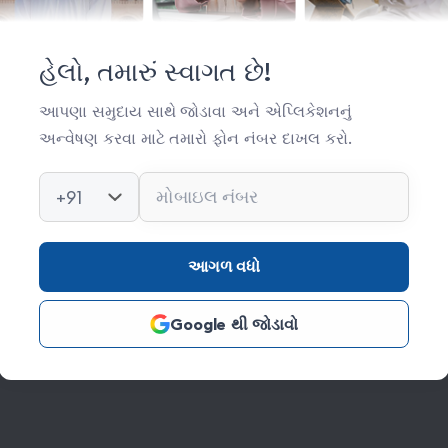
મહત્વપૂર્ણ લિંક્સ
સંસ્થા વિષે
હેલો, તમારું સ્વાગત છે!
સંપર્ક
આપણા સમુદાય સાથે જોડાવા અને એપ્લિકેશનનું
અન્વેષણ કરવા માટે તમારો ફોન નંબર દાખલ કરો.
કિતાબ લાઈબ્રેરી
ફોટો ગેલેરી
+91
આગળ વધો
Google થી જોડાવો
s Reserved Credits: