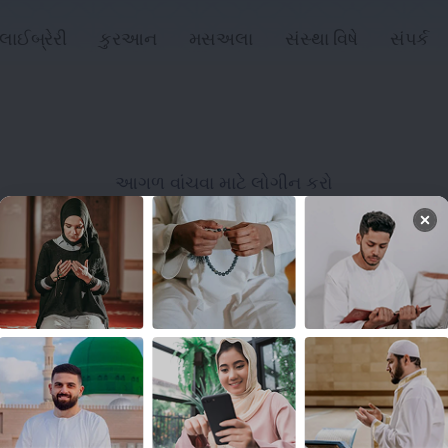
લાઈબ્રેરી
કુરઆન
મસઅલા
સંસ્થા વિષે
સંપર્ક
આગળ વાંચવા માટે લોગીન કરો
લોગિન
લિંક્સ