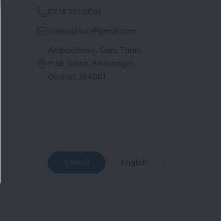
0278 251 0056
hajinajitrust@gmail.com
Ambachowk, Gam Talav,
Mali Tekra, Bhavnagar,
Gujarat 364001
ગુજરાતી
English