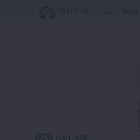
હોમ
કિતાબ 