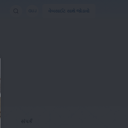
વેબસાઈટ સાથે જોડાવો
GUJ
સંપર્ક