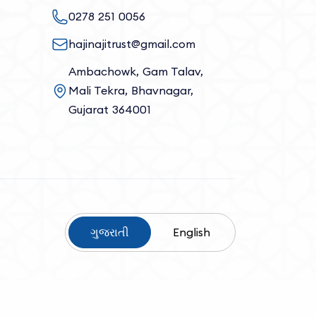
0278 251 0056
hajinajitrust@gmail.com
Ambachowk, Gam Talav,
Mali Tekra, Bhavnagar,
Gujarat 364001
ગુજરાતી
English