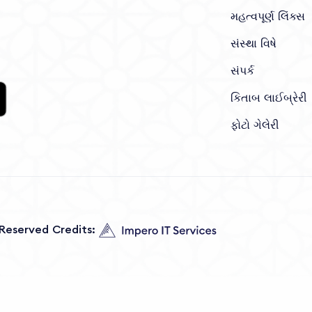
મહત્વપૂર્ણ લિંક્સ
સંસ્થા વિષે
સંપર્ક
કિતાબ લાઈબ્રેરી
ફોટો ગેલેરી
s Reserved Credits: