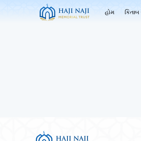
હોમ
કિતાબ 