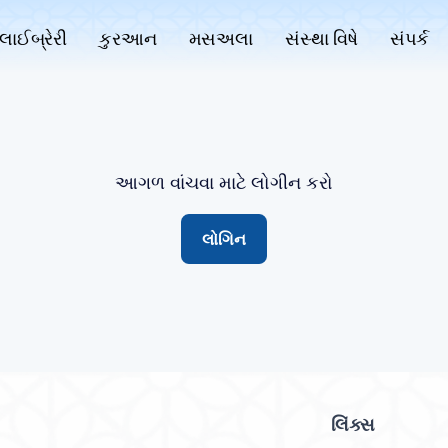
લાઈબ્રેરી
કુરઆન
મસઅલા
સંસ્થા વિષે
સંપર્ક
આગળ વાંચવા માટે લોગીન કરો
લોગિન
લિંક્સ