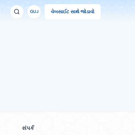
વેબસાઈટ સાથે જોડાવો
GUJ
સંપર્ક