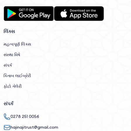
લિંક્સ
મહત્વપૂર્ણ લિંક્સ
સંસ્થા વિષે
સંપર્ક
કિતાબ લાઈબ્રેરી
ફોટો ગેલેરી
સંપર્ક
0278 251 0056
hajinajitrust@gmail.com