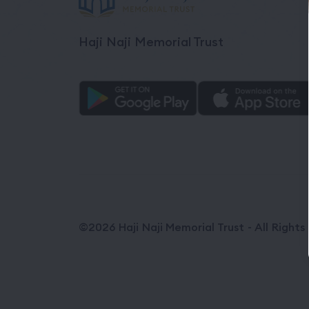
Haji Naji Memorial Trust
©2026 Haji Naji Memorial Trust - All Right