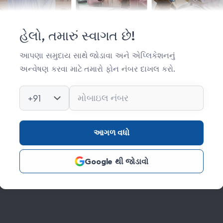
મહત્વપૂર્ણ લિંક્સ
સંસ્થા વિષે
હેલો, તમારું સ્વાગત છે!
સંપર્ક
આપણા સમુદાય સાથે જોડાવા અને એપ્લિકેશનનું
અન્વેષણ કરવા માટે તમારો ફોન નંબર દાખલ કરો.
કિતાબ લાઈબ્રેરી
ફોટો ગેલેરી
+91
આગળ વધો
Google થી જોડાવો
s Reserved Credits: