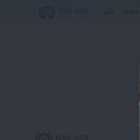
હોમ
કિતાબ 