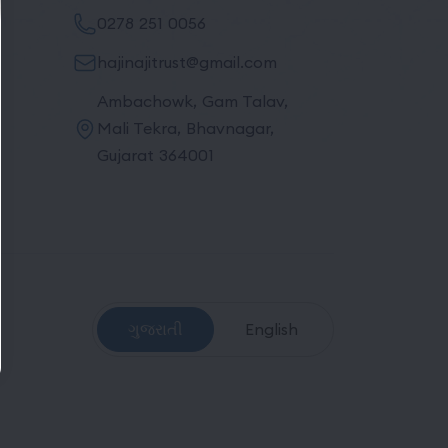
0278 251 0056
hajinajitrust@gmail.com
Ambachowk, Gam Talav,
Mali Tekra, Bhavnagar,
Gujarat 364001
ગુજરાતી
English