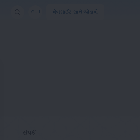
વેબસાઈટ સાથે જોડાવો
GUJ
સંપર્ક