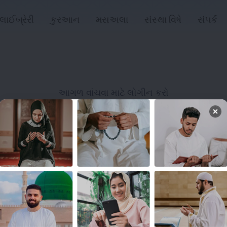
લાઈબ્રેરી
કુરઆન
મસઅલા
સંસ્થા વિષે
સંપર્ક
આગળ વાંચવા માટે લોગીન કરો
લોગિન
લિંક્સ