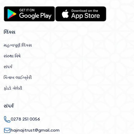
લિંક્સ
મહત્વપૂર્ણ લિંક્સ
સંસ્થા વિષે
સંપર્ક
કિતાબ લાઈબ્રેરી
ફોટો ગેલેરી
સંપર્ક
0278 251 0056
hajinajitrust@gmail.com