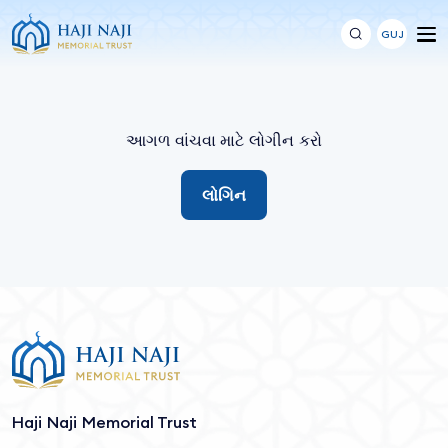
GUJ
આગળ વાંચવા માટે લોગીન કરો
લોગિન
Haji Naji Memorial Trust