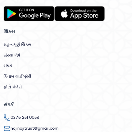
લિંક્સ
મહત્વપૂર્ણ લિંક્સ
સંસ્થા વિષે
સંપર્ક
કિતાબ લાઈબ્રેરી
ફોટો ગેલેરી
સંપર્ક
0278 251 0056
hajinajitrust@gmail.com