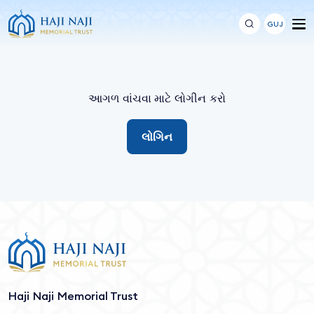
GUJ
આગળ વાંચવા માટે લોગીન કરો
લોગિન
Haji Naji Memorial Trust