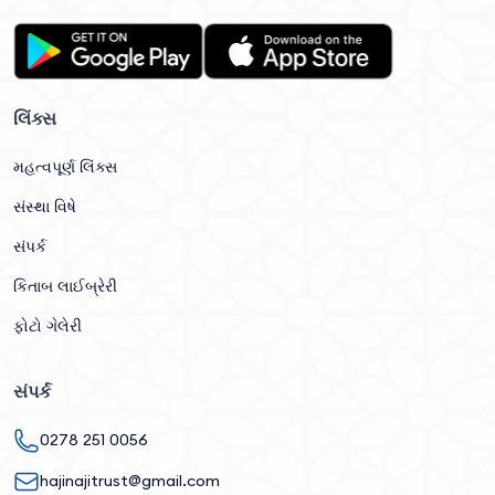
લિંક્સ
મહત્વપૂર્ણ લિંક્સ
સંસ્થા વિષે
સંપર્ક
કિતાબ લાઈબ્રેરી
ફોટો ગેલેરી
સંપર્ક
0278 251 0056
hajinajitrust@gmail.com