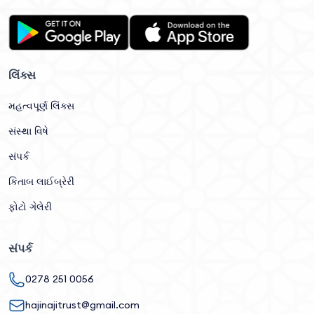
લિંક્સ
મહત્વપૂર્ણ લિંક્સ
સંસ્થા વિષે
સંપર્ક
કિતાબ લાઈબ્રેરી
ફોટો ગેલેરી
સંપર્ક
0278 251 0056
hajinajitrust@gmail.com