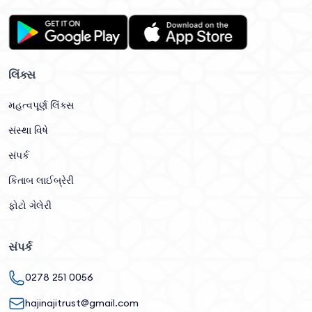
લિંક્સ
મહત્વપૂર્ણ લિંક્સ
સંસ્થા વિષે
સંપર્ક
કિતાબ લાઈબ્રેરી
ફોટો ગેલેરી
સંપર્ક
0278 251 0056
hajinajitrust@gmail.com