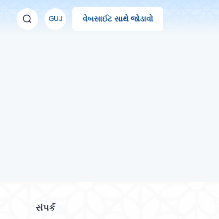
વેબસાઈટ સાથે જોડાવો
GUJ
સંપર્ક