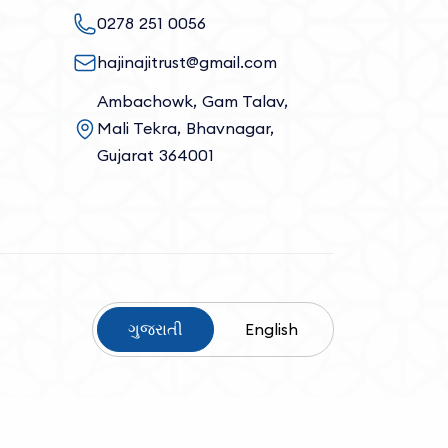
0278 251 0056
hajinajitrust@gmail.com
Ambachowk, Gam Talav,
Mali Tekra, Bhavnagar,
Gujarat 364001
ગુજરાતી
English