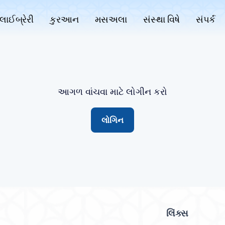
લાઈબ્રેરી
કુરઆન
મસઅલા
સંસ્થા વિષે
સંપર્ક
આગળ વાંચવા માટે લોગીન કરો
લોગિન
લિંક્સ