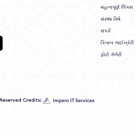
મહત્વપૂર્ણ લિંક્સ
સંસ્થા વિષે
સંપર્ક
કિતાબ લાઈબ્રેરી
ફોટો ગેલેરી
s Reserved Credits: