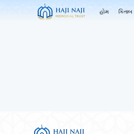
હોમ
કિતાબ 