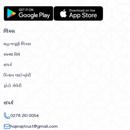
લિંક્સ
મહત્વપૂર્ણ લિંક્સ
સંસ્થા વિષે
સંપર્ક
કિતાબ લાઈબ્રેરી
ફોટો ગેલેરી
સંપર્ક
0278 251 0056
hajinajitrust@gmail.com