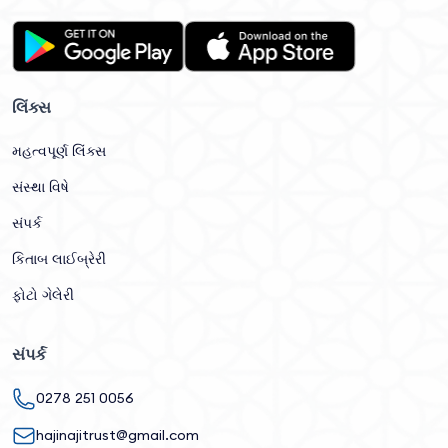
લિંક્સ
મહત્વપૂર્ણ લિંક્સ
સંસ્થા વિષે
સંપર્ક
કિતાબ લાઈબ્રેરી
ફોટો ગેલેરી
સંપર્ક
0278 251 0056
hajinajitrust@gmail.com