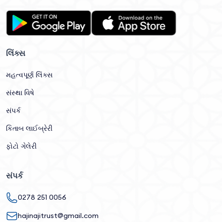
લિંક્સ
મહત્વપૂર્ણ લિંક્સ
સંસ્થા વિષે
સંપર્ક
કિતાબ લાઈબ્રેરી
ફોટો ગેલેરી
સંપર્ક
0278 251 0056
hajinajitrust@gmail.com