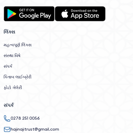
લિંક્સ
મહત્વપૂર્ણ લિંક્સ
સંસ્થા વિષે
સંપર્ક
કિતાબ લાઈબ્રેરી
ફોટો ગેલેરી
સંપર્ક
0278 251 0056
hajinajitrust@gmail.com