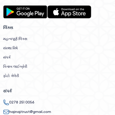
લિંક્સ
મહત્વપૂર્ણ લિંક્સ
સંસ્થા વિષે
સંપર્ક
કિતાબ લાઈબ્રેરી
ફોટો ગેલેરી
સંપર્ક
0278 251 0056
hajinajitrust@gmail.com