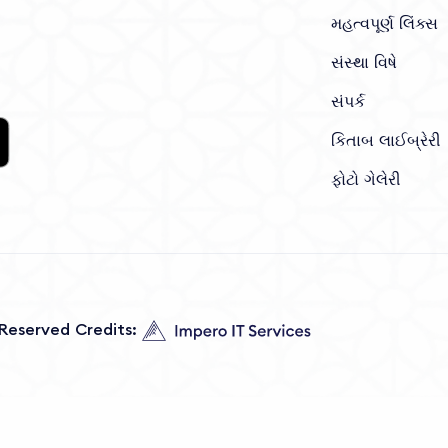
મહત્વપૂર્ણ લિંક્સ
સંસ્થા વિષે
સંપર્ક
કિતાબ લાઈબ્રેરી
ફોટો ગેલેરી
s Reserved Credits: