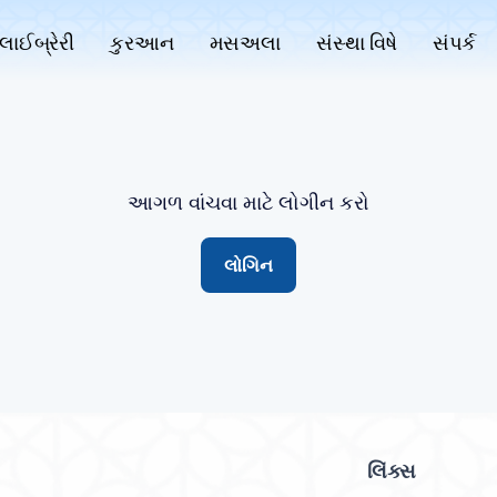
લાઈબ્રેરી
કુરઆન
મસઅલા
સંસ્થા વિષે
સંપર્ક
આગળ વાંચવા માટે લોગીન કરો
લોગિન
લિંક્સ