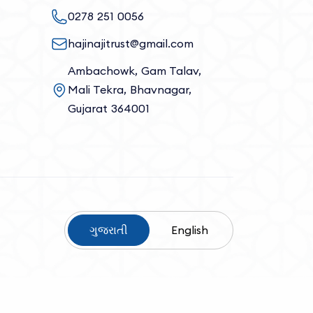
0278 251 0056
hajinajitrust@gmail.com
Ambachowk, Gam Talav,
Mali Tekra, Bhavnagar,
Gujarat 364001
ગુજરાતી
English