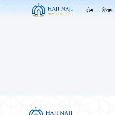
હોમ
કિતાબ 