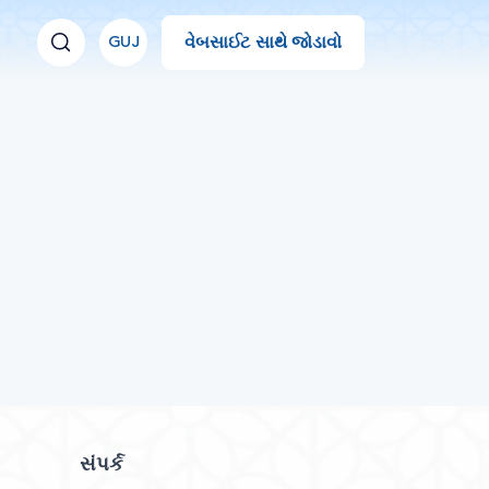
વેબસાઈટ સાથે જોડાવો
GUJ
સંપર્ક