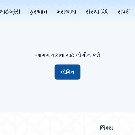
લાઈબ્રેરી
કુરઆન
મસઅલા
સંસ્થા વિષે
સંપર્ક
આગળ વાંચવા માટે લોગીન કરો
લોગિન
લિંક્સ