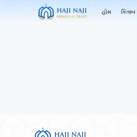
હોમ
કિતાબ 