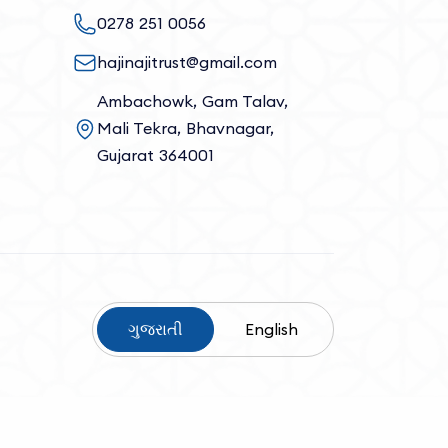
0278 251 0056
hajinajitrust@gmail.com
Ambachowk, Gam Talav,
Mali Tekra, Bhavnagar,
Gujarat 364001
ગુજરાતી
English