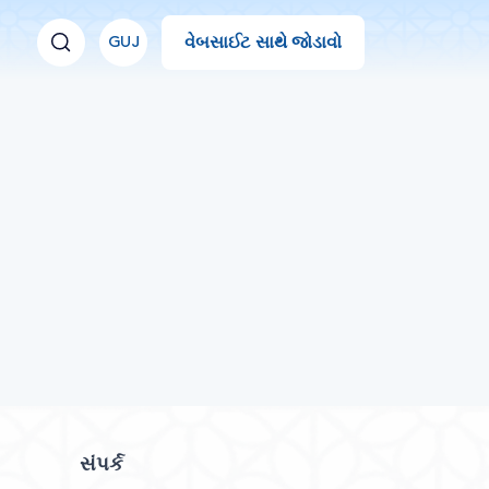
વેબસાઈટ સાથે જોડાવો
GUJ
સંપર્ક