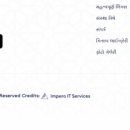
મહત્વપૂર્ણ લિંક્સ
સંસ્થા વિષે
સંપર્ક
કિતાબ લાઈબ્રેરી
ફોટો ગેલેરી
s Reserved Credits: