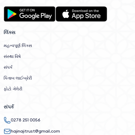
લિંક્સ
મહત્વપૂર્ણ લિંક્સ
સંસ્થા વિષે
સંપર્ક
કિતાબ લાઈબ્રેરી
ફોટો ગેલેરી
સંપર્ક
0278 251 0056
hajinajitrust@gmail.com