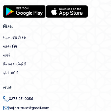
લિંક્સ
મહત્વપૂર્ણ લિંક્સ
સંસ્થા વિષે
સંપર્ક
કિતાબ લાઈબ્રેરી
ફોટો ગેલેરી
સંપર્ક
0278 251 0056
hajinajitrust@gmail.com