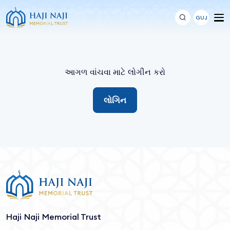
GUJ
આગળ વાંચવા માટે લોગીન કરો
લોગિન
Haji Naji Memorial Trust