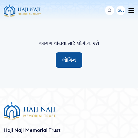
GUJ
આગળ વાંચવા માટે લોગીન કરો
લોગિન
Haji Naji Memorial Trust