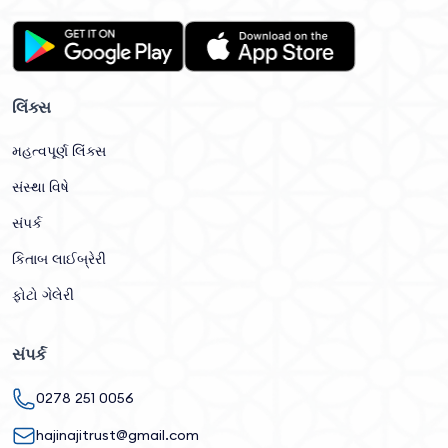
લિંક્સ
મહત્વપૂર્ણ લિંક્સ
સંસ્થા વિષે
સંપર્ક
કિતાબ લાઈબ્રેરી
ફોટો ગેલેરી
સંપર્ક
0278 251 0056
hajinajitrust@gmail.com