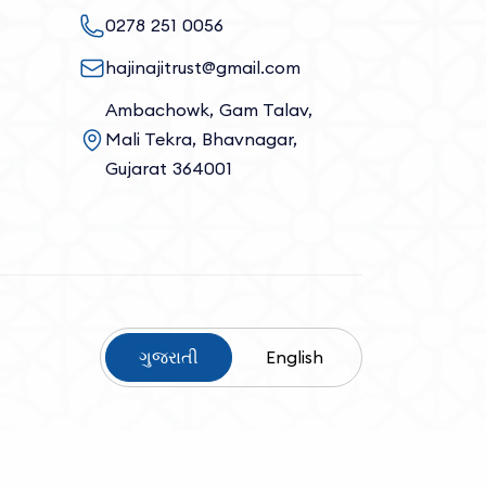
0278 251 0056
hajinajitrust@gmail.com
Ambachowk, Gam Talav,
Mali Tekra, Bhavnagar,
Gujarat 364001
ગુજરાતી
English