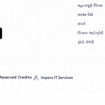
મહત્વપૂર્ણ લિંક્સ
સંસ્થા વિષે
સંપર્ક
કિતાબ લાઈબ્રેરી
ફોટો ગેલેરી
s Reserved Credits: