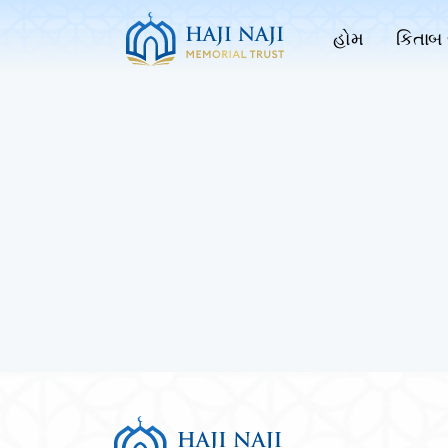
હોમ
કિતાબ 