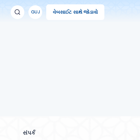
વેબસાઈટ સાથે જોડાવો
GUJ
સંપર્ક