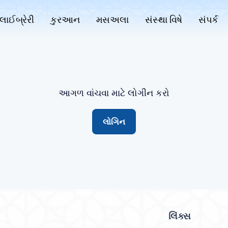
લાઈબ્રેરી
કુરઆન
મસઅલા
સંસ્થા વિષે
સંપર્ક
આગળ વાંચવા માટે લોગીન કરો
લોગિન
લિંક્સ