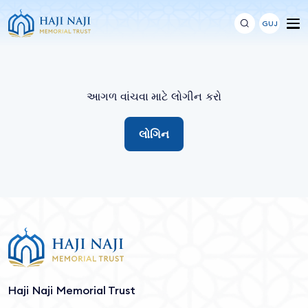
GUJ
આગળ વાંચવા માટે લોગીન કરો
લોગિન
Haji Naji Memorial Trust