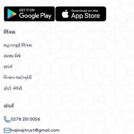
લિંક્સ
મહત્વપૂર્ણ લિંક્સ
સંસ્થા વિષે
સંપર્ક
કિતાબ લાઈબ્રેરી
ફોટો ગેલેરી
સંપર્ક
0278 251 0056
hajinajitrust@gmail.com