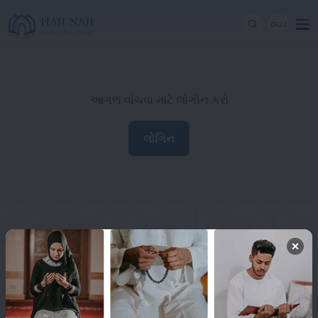
GUJ
આગળ વાંચવા માટે લોગીન કરો
લોગિન
Haji Naji Memorial Trust