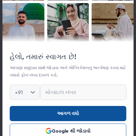
લિંક્સ
મહત્વપૂર્ણ લિંક્સ
હેલો, તમારું સ્વાગત છે!
સંસ્થા વિષે
સંપર્ક
આપણા સમુદાય સાથે જોડાવા અને એપ્લિકેશનનું અન્વેષણ કરવા માટે
તમારો ફોન નંબર દાખલ કરો.
કિતાબ લાઈબ્રેરી
ફોટો ગેલેરી
+91
સંપર્ક
આગળ વધો
0278 251 0056
Google થી જોડાવો
hajinajitrust@gmail.com