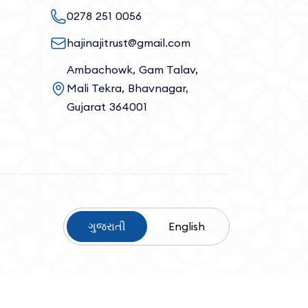
0278 251 0056
hajinajitrust@gmail.com
Ambachowk, Gam Talav,
Mali Tekra, Bhavnagar,
Gujarat 364001
ગુજરાતી
English