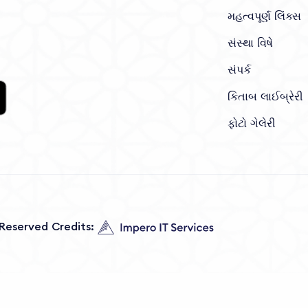
મહત્વપૂર્ણ લિંક્સ
સંસ્થા વિષે
સંપર્ક
કિતાબ લાઈબ્રેરી
ફોટો ગેલેરી
s Reserved Credits: