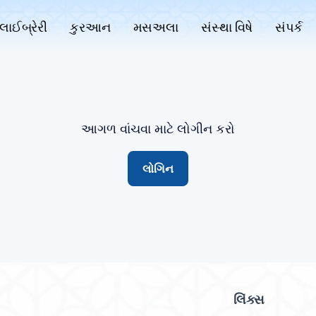
લાઈબ્રેરી
કુરઆન
મસઅલા
સંસ્થા વિષે
સંપર્ક
આગળ વાંચવા માટે લોગીન કરો
લોગિન
લિંક્સ