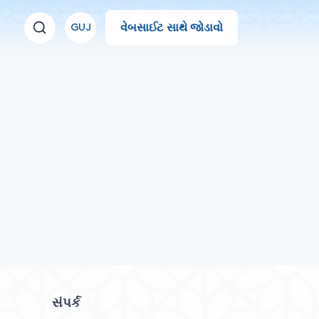
વેબસાઈટ સાથે જોડાવો
GUJ
સંપર્ક