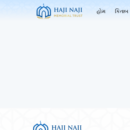
હોમ
કિતાબ 