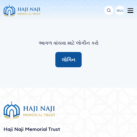
GUJ
આગળ વાંચવા માટે લોગીન કરો
લોગિન
Haji Naji Memorial Trust