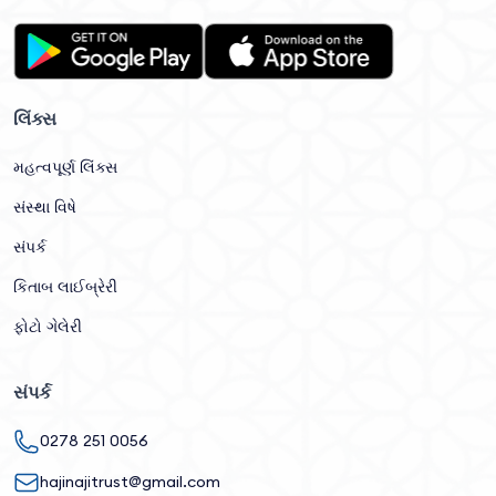
લિંક્સ
મહત્વપૂર્ણ લિંક્સ
સંસ્થા વિષે
સંપર્ક
કિતાબ લાઈબ્રેરી
ફોટો ગેલેરી
સંપર્ક
0278 251 0056
hajinajitrust@gmail.com