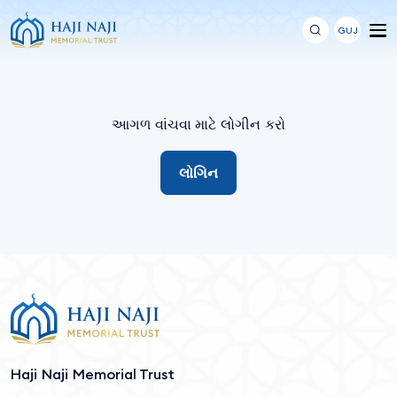
GUJ
આગળ વાંચવા માટે લોગીન કરો
લોગિન
Haji Naji Memorial Trust