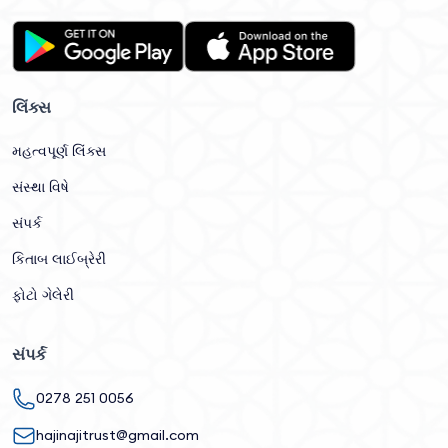
લિંક્સ
મહત્વપૂર્ણ લિંક્સ
સંસ્થા વિષે
સંપર્ક
કિતાબ લાઈબ્રેરી
ફોટો ગેલેરી
સંપર્ક
0278 251 0056
hajinajitrust@gmail.com