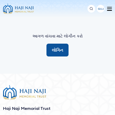
GUJ
આગળ વાંચવા માટે લોગીન કરો
લોગિન
Haji Naji Memorial Trust