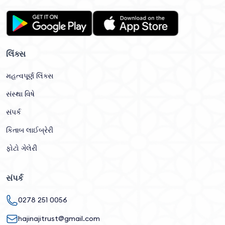
લિંક્સ
મહત્વપૂર્ણ લિંક્સ
સંસ્થા વિષે
સંપર્ક
કિતાબ લાઈબ્રેરી
ફોટો ગેલેરી
સંપર્ક
0278 251 0056
hajinajitrust@gmail.com