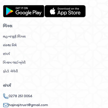
લિંક્સ
મહત્વપૂર્ણ લિંક્સ
સંસ્થા વિષે
સંપર્ક
કિતાબ લાઈબ્રેરી
ફોટો ગેલેરી
સંપર્ક
0278 251 0056
hajinajitrust@gmail.com