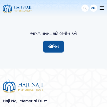
GUJ
આગળ વાંચવા માટે લોગીન કરો
લોગિન
Haji Naji Memorial Trust