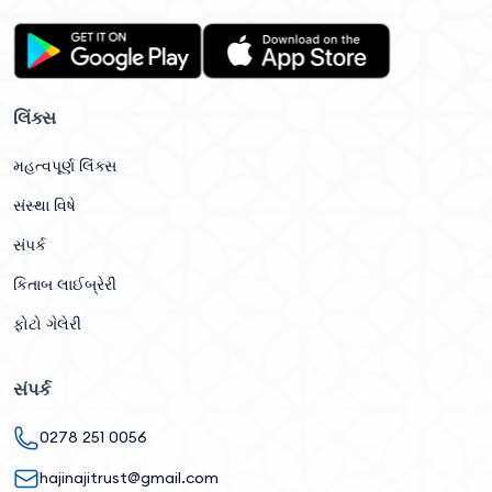
લિંક્સ
મહત્વપૂર્ણ લિંક્સ
સંસ્થા વિષે
સંપર્ક
કિતાબ લાઈબ્રેરી
ફોટો ગેલેરી
સંપર્ક
0278 251 0056
hajinajitrust@gmail.com