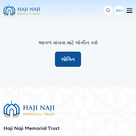
GUJ
આગળ વાંચવા માટે લોગીન કરો
લોગિન
Haji Naji Memorial Trust