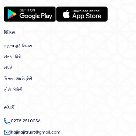
લિંક્સ
મહત્વપૂર્ણ લિંક્સ
સંસ્થા વિષે
સંપર્ક
કિતાબ લાઈબ્રેરી
ફોટો ગેલેરી
સંપર્ક
0278 251 0056
hajinajitrust@gmail.com