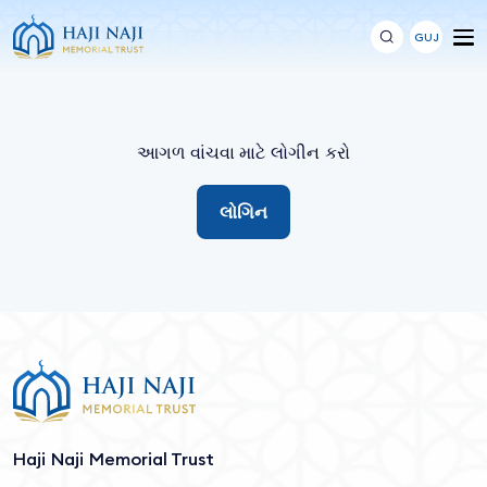
GUJ
આગળ વાંચવા માટે લોગીન કરો
લોગિન
Haji Naji Memorial Trust