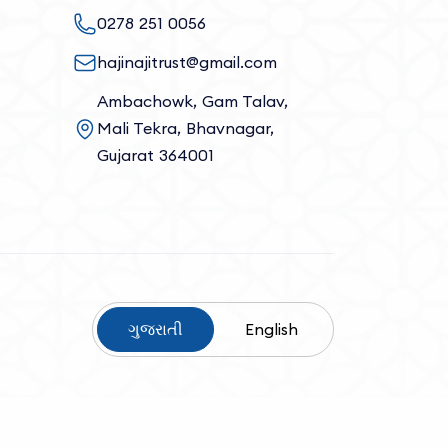
0278 251 0056
hajinajitrust@gmail.com
Ambachowk, Gam Talav,
Mali Tekra, Bhavnagar,
Gujarat 364001
ગુજરાતી
English