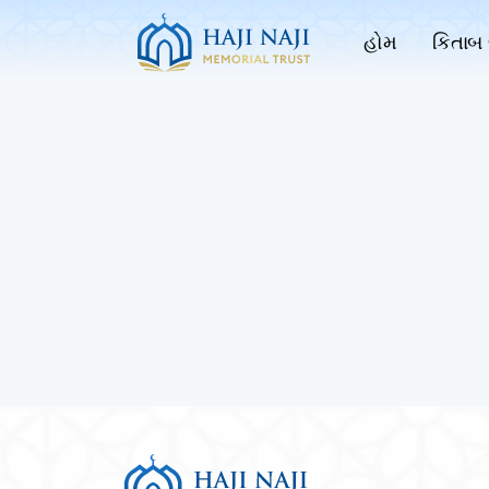
હોમ
કિતાબ 