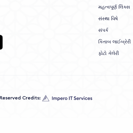
મહત્વપૂર્ણ લિંક્સ
સંસ્થા વિષે
સંપર્ક
કિતાબ લાઈબ્રેરી
ફોટો ગેલેરી
s Reserved Credits: