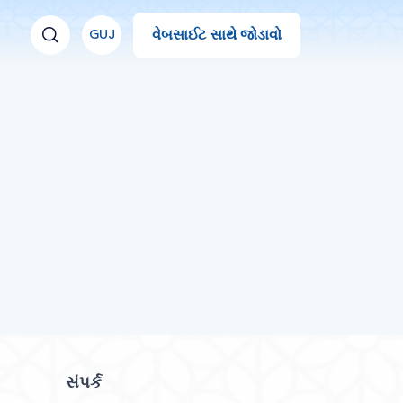
વેબસાઈટ સાથે જોડાવો
GUJ
સંપર્ક