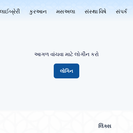
લાઈબ્રેરી
કુરઆન
મસઅલા
સંસ્થા વિષે
સંપર્ક
આગળ વાંચવા માટે લોગીન કરો
લોગિન
લિંક્સ