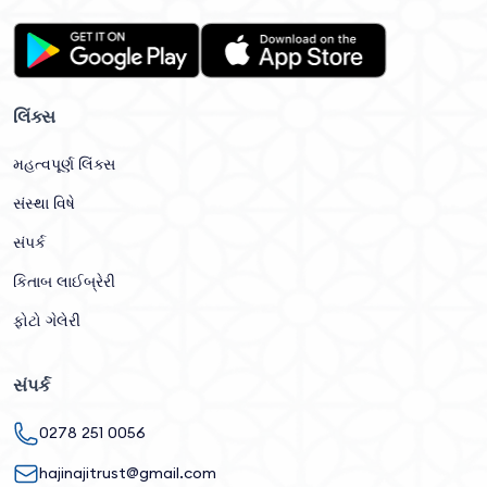
લિંક્સ
મહત્વપૂર્ણ લિંક્સ
સંસ્થા વિષે
સંપર્ક
કિતાબ લાઈબ્રેરી
ફોટો ગેલેરી
સંપર્ક
0278 251 0056
hajinajitrust@gmail.com