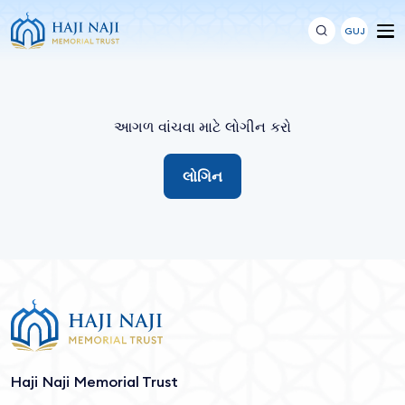
GUJ
આગળ વાંચવા માટે લોગીન કરો
લોગિન
Haji Naji Memorial Trust