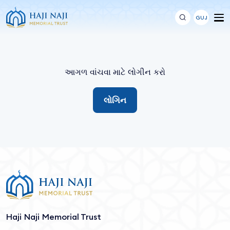
GUJ
આગળ વાંચવા માટે લોગીન કરો
લોગિન
Haji Naji Memorial Trust