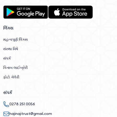
લિંક્સ
મહત્વપૂર્ણ લિંક્સ
સંસ્થા વિષે
સંપર્ક
કિતાબ લાઈબ્રેરી
ફોટો ગેલેરી
સંપર્ક
0278 251 0056
hajinajitrust@gmail.com