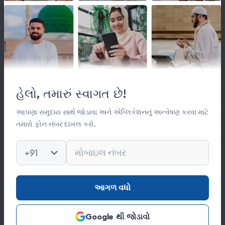
લિંક્સ
મહત્વપૂર્ણ લિંક્સ
હેલો, તમારું સ્વાગત છે!
સંસ્થા વિષે
સંપર્ક
આપણા સમુદાય સાથે જોડાવા અને એપ્લિકેશનનું અન્વેષણ કરવા માટે
તમારો ફોન નંબર દાખલ કરો.
કિતાબ લાઈબ્રેરી
ફોટો ગેલેરી
+91
સંપર્ક
આગળ વધો
0278 251 0056
Google થી જોડાવો
hajinajitrust@gmail.com