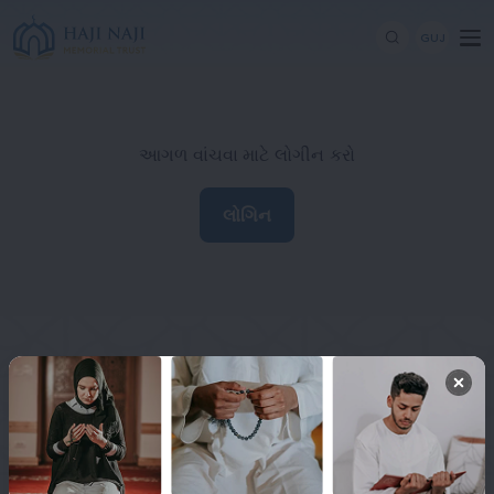
GUJ
આગળ વાંચવા માટે લોગીન કરો
લોગિન
Haji Naji Memorial Trust