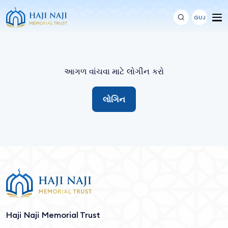
GUJ
આગળ વાંચવા માટે લોગીન કરો
લોગિન
Haji Naji Memorial Trust