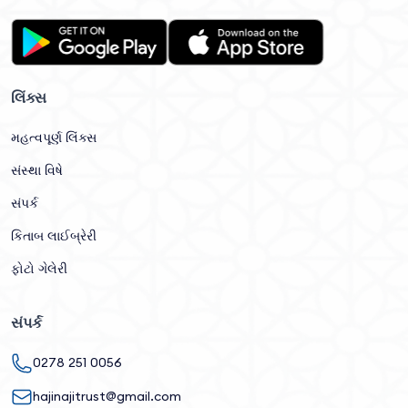
લિંક્સ
મહત્વપૂર્ણ લિંક્સ
સંસ્થા વિષે
સંપર્ક
કિતાબ લાઈબ્રેરી
ફોટો ગેલેરી
સંપર્ક
0278 251 0056
hajinajitrust@gmail.com