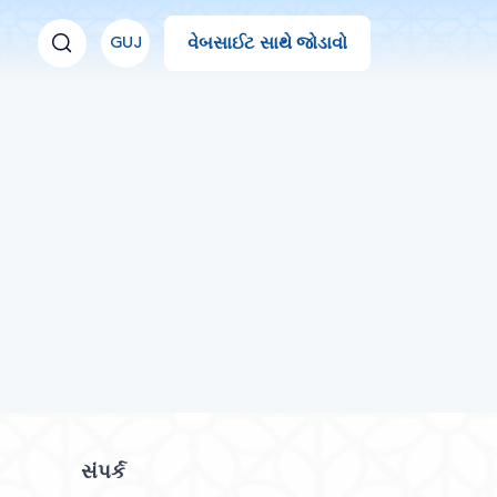
વેબસાઈટ સાથે જોડાવો
GUJ
સંપર્ક