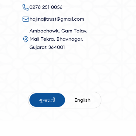
0278 251 0056
hajinajitrust@gmail.com
Ambachowk, Gam Talav,
Mali Tekra, Bhavnagar,
Gujarat 364001
ગુજરાતી
English