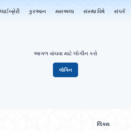
લાઈબ્રેરી
કુરઆન
મસઅલા
સંસ્થા વિષે
સંપર્ક
આગળ વાંચવા માટે લોગીન કરો
લોગિન
લિંક્સ