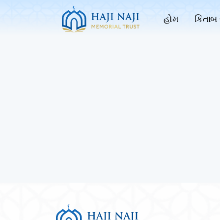
હોમ
કિતાબ 