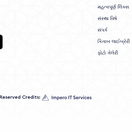
મહત્વપૂર્ણ લિંક્સ
સંસ્થા વિષે
સંપર્ક
કિતાબ લાઈબ્રેરી
ફોટો ગેલેરી
s Reserved Credits: