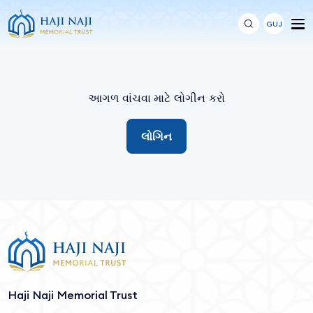
GUJ
આગળ વાંચવા માટે લોગીન કરો
લોગિન
Haji Naji Memorial Trust