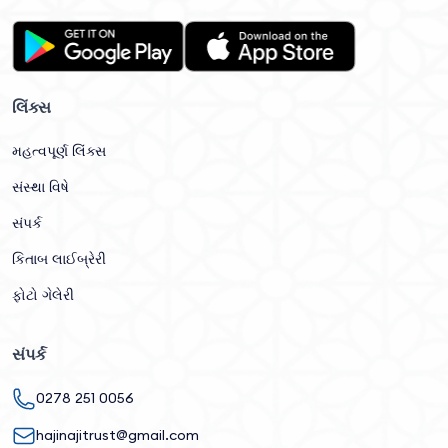
લિંક્સ
મહત્વપૂર્ણ લિંક્સ
સંસ્થા વિષે
સંપર્ક
કિતાબ લાઈબ્રેરી
ફોટો ગેલેરી
સંપર્ક
0278 251 0056
hajinajitrust@gmail.com