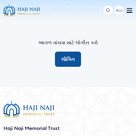
GUJ
આગળ વાંચવા માટે લોગીન કરો
લોગિન
Haji Naji Memorial Trust