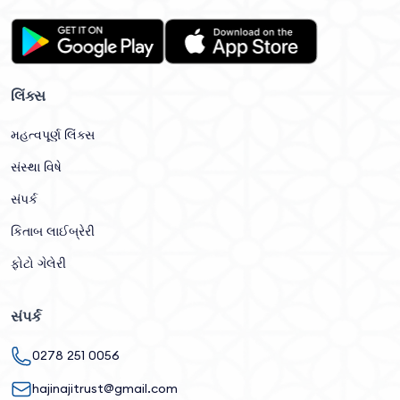
લિંક્સ
મહત્વપૂર્ણ લિંક્સ
સંસ્થા વિષે
સંપર્ક
કિતાબ લાઈબ્રેરી
ફોટો ગેલેરી
સંપર્ક
0278 251 0056
hajinajitrust@gmail.com