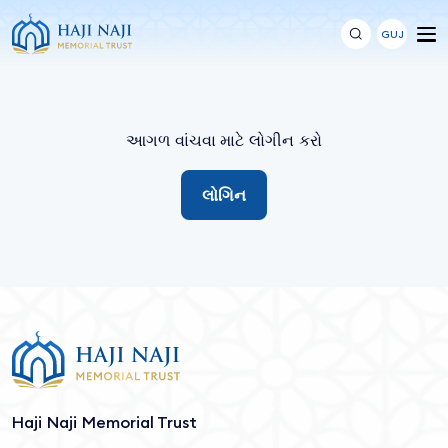
GUJ
આગળ વાંચવા માટે લોગીન કરો
લોગિન
Haji Naji Memorial Trust