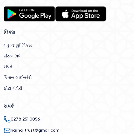
લિંક્સ
મહત્વપૂર્ણ લિંક્સ
સંસ્થા વિષે
સંપર્ક
કિતાબ લાઈબ્રેરી
ફોટો ગેલેરી
સંપર્ક
0278 251 0056
hajinajitrust@gmail.com