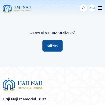
GUJ
આગળ વાંચવા માટે લોગીન કરો
લોગિન
Haji Naji Memorial Trust