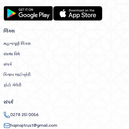
લિંક્સ
મહત્વપૂર્ણ લિંક્સ
સંસ્થા વિષે
સંપર્ક
કિતાબ લાઈબ્રેરી
ફોટો ગેલેરી
સંપર્ક
0278 251 0056
hajinajitrust@gmail.com