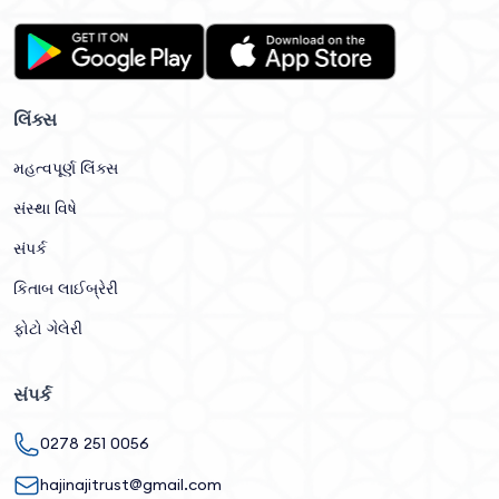
લિંક્સ
મહત્વપૂર્ણ લિંક્સ
સંસ્થા વિષે
સંપર્ક
કિતાબ લાઈબ્રેરી
ફોટો ગેલેરી
સંપર્ક
0278 251 0056
hajinajitrust@gmail.com