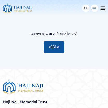
GUJ
આગળ વાંચવા માટે લોગીન કરો
લોગિન
Haji Naji Memorial Trust