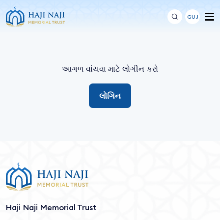
GUJ
આગળ વાંચવા માટે લોગીન કરો
લોગિન
Haji Naji Memorial Trust