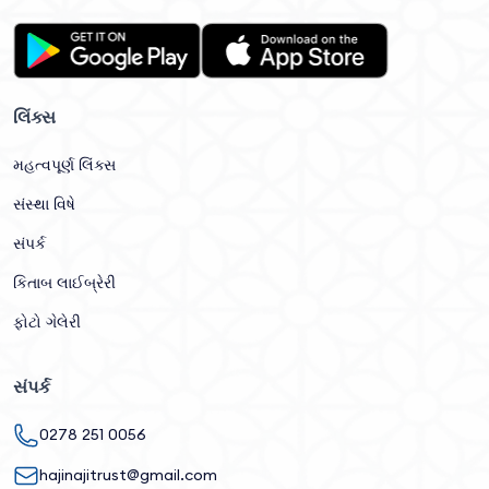
લિંક્સ
મહત્વપૂર્ણ લિંક્સ
સંસ્થા વિષે
સંપર્ક
કિતાબ લાઈબ્રેરી
ફોટો ગેલેરી
સંપર્ક
0278 251 0056
hajinajitrust@gmail.com