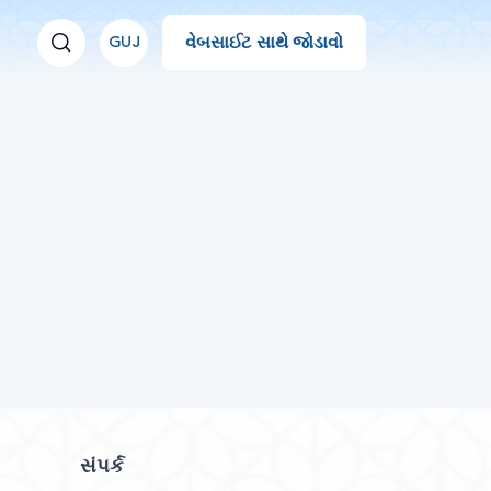
વેબસાઈટ સાથે જોડાવો
GUJ
સંપર્ક