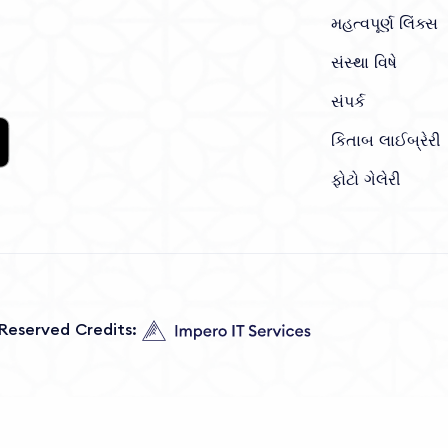
મહત્વપૂર્ણ લિંક્સ
સંસ્થા વિષે
સંપર્ક
કિતાબ લાઈબ્રેરી
ફોટો ગેલેરી
s Reserved Credits: