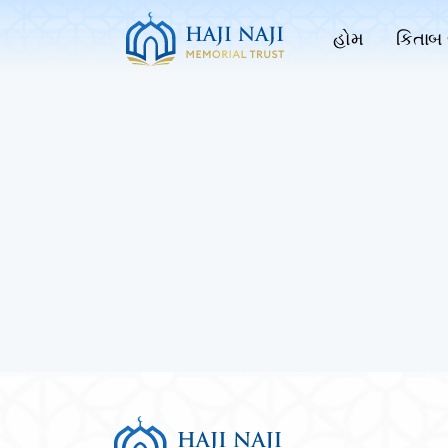
હોમ
કિતાબ 