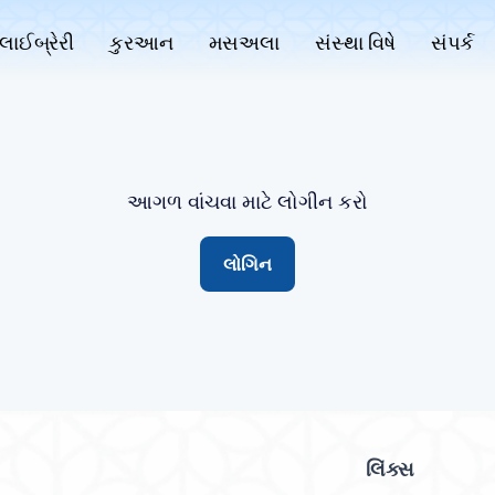
લાઈબ્રેરી
કુરઆન
મસઅલા
સંસ્થા વિષે
સંપર્ક
આગળ વાંચવા માટે લોગીન કરો
લોગિન
લિંક્સ