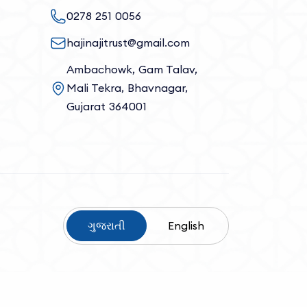
0278 251 0056
hajinajitrust@gmail.com
Ambachowk, Gam Talav,
Mali Tekra, Bhavnagar,
Gujarat 364001
ગુજરાતી
English