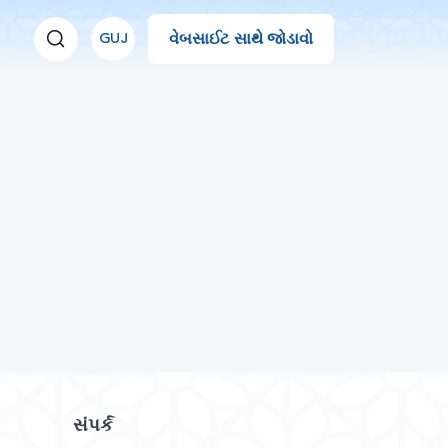
વેબસાઈટ સાથે જોડાવો
GUJ
સંપર્ક