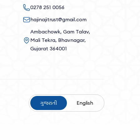
0278 251 0056
hajinajitrust@gmail.com
Ambachowk, Gam Talav,
Mali Tekra, Bhavnagar,
Gujarat 364001
ગુજરાતી
English