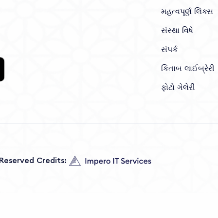
મહત્વપૂર્ણ લિંક્સ
સંસ્થા વિષે
સંપર્ક
કિતાબ લાઈબ્રેરી
ફોટો ગેલેરી
s Reserved Credits: