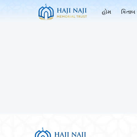
હોમ
કિતાબ 