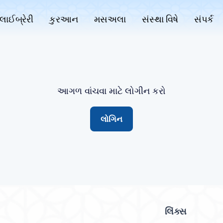
લાઈબ્રેરી
કુરઆન
મસઅલા
સંસ્થા વિષે
સંપર્ક
આગળ વાંચવા માટે લોગીન કરો
લોગિન
લિંક્સ