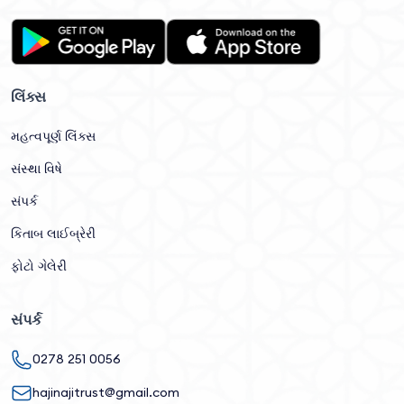
લિંક્સ
મહત્વપૂર્ણ લિંક્સ
સંસ્થા વિષે
સંપર્ક
કિતાબ લાઈબ્રેરી
ફોટો ગેલેરી
સંપર્ક
0278 251 0056
hajinajitrust@gmail.com