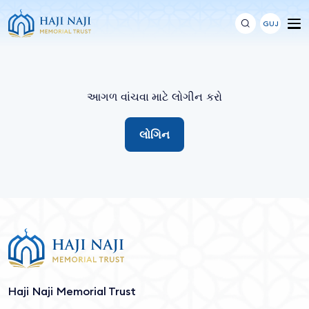
GUJ
આગળ વાંચવા માટે લોગીન કરો
લોગિન
Haji Naji Memorial Trust