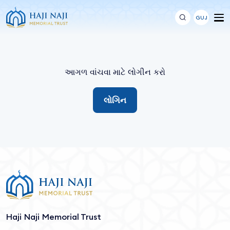
GUJ
આગળ વાંચવા માટે લોગીન કરો
લોગિન
Haji Naji Memorial Trust