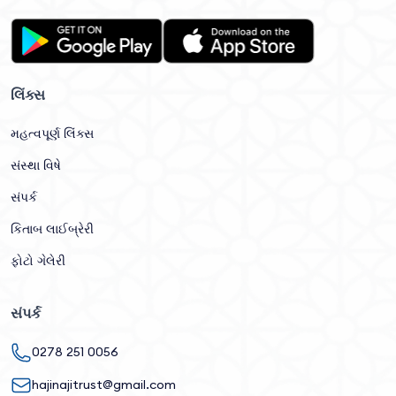
લિંક્સ
મહત્વપૂર્ણ લિંક્સ
સંસ્થા વિષે
સંપર્ક
કિતાબ લાઈબ્રેરી
ફોટો ગેલેરી
સંપર્ક
0278 251 0056
hajinajitrust@gmail.com