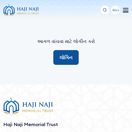
GUJ
આગળ વાંચવા માટે લોગીન કરો
લોગિન
Haji Naji Memorial Trust