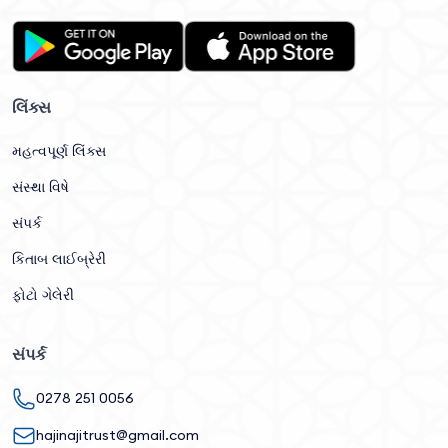
લિંક્સ
મહત્વપૂર્ણ લિંક્સ
સંસ્થા વિષે
સંપર્ક
કિતાબ લાઈબ્રેરી
ફોટો ગેલેરી
સંપર્ક
0278 251 0056
hajinajitrust@gmail.com